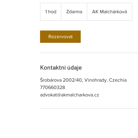
Zdarma
1 hod
1
Zdarma
AK Malchárková
h
o
Rezervovat
Kontaktní údaje
Šrobárova 2002/40, Vinohrady, Czechia
770660328
advokat@akmalcharkova.cz