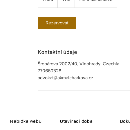
h
o
Rezervovat
Kontaktní údaje
Šrobárova 2002/40, Vinohrady, Czechia
770660328
advokat@akmalcharkova.cz
Nabídka webu
Otevírací doba
Dok